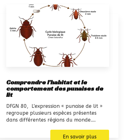
Comprendre l'habitat et le
comportement des punaises de
lit
DFGN 80, L'expression « punaise de lit »
regroupe plusieurs espèces présentes
dans différentes régions du monde....
En savoir plus