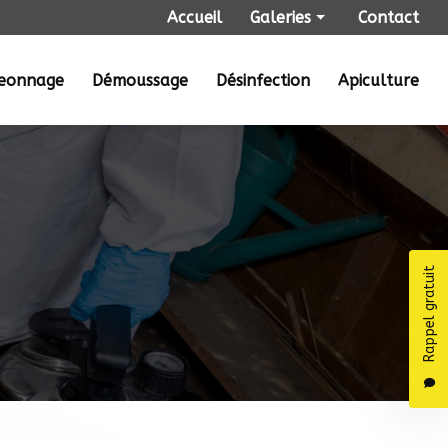
Navigation secondaire
Accueil
Galeries
Contact
Punaises de lit
geonnage
Démoussage
Désinfection
Apiculture
Dératisation
Désinsectisation
Dépigeonnage
Démoussage
Désinfection
Apiculture
Rappel gratuit