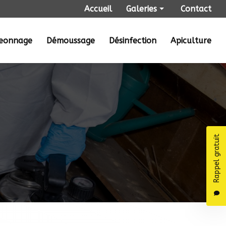
Navigation secondaire
Accueil
Galeries
Contact
Punaises de lit
geonnage
Démoussage
Désinfection
Apiculture
Dératisation
Désinsectisation
Dépigeonnage
Démoussage
Désinfection
Apiculture
Rappel gratuit