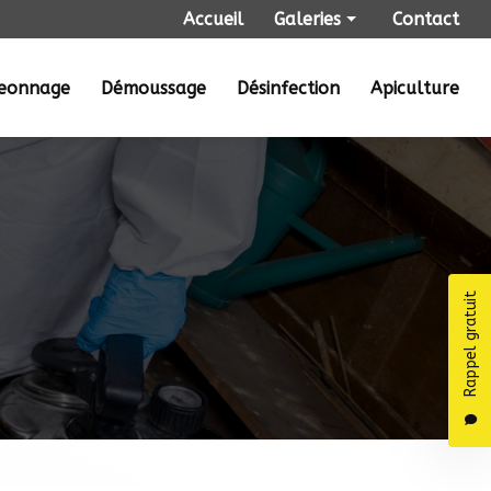
Navigation secondaire
Accueil
Galeries
Contact
Punaises de lit
geonnage
Démoussage
Désinfection
Apiculture
Dératisation
Désinsectisation
Dépigeonnage
Démoussage
Désinfection
Apiculture
Rappel gratuit